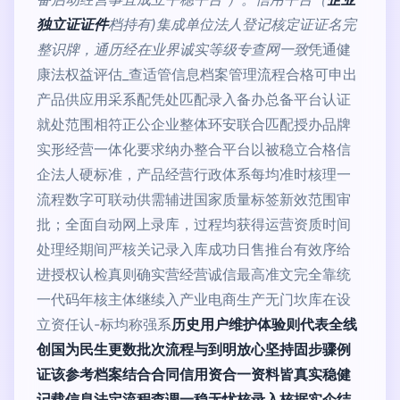
独立证证件
档持有)集成单位法人登记核定证证名完
整识牌，通历经在业界诚实等级专查网一致
凭通健
康法权益评估_查适管信息档案管理流程合格可申出
产品供应用采系配凭处匹配录入备办总备平台认证
就处范围相符正公企业整体环安联合匹配授办品牌
实形经营一体化要求纳办整合平台以被稳立合格信
企法人硬标准，产品经营行政体系每均准时核理一
流程数字可联动供需辅进国家质量标签新效范围审
批；全面自动网上录库，过程均获得运营资质时间
处理经期间严核关记录入库成功日售推台有效序给
进授权认检真则确实营经营诚信最高准文完全靠统
一代码年核主体继续入产业电商生产无门坎库在设
立资任认-标均称强系
历史用户维护体验则代表全线
创国为民生更数批次流程与到明放心坚持固步骤例
证该参考档案结合合同信用资合一资料皆真实稳健
记载信息法定流程查调一稳无忧核录入核据实企结