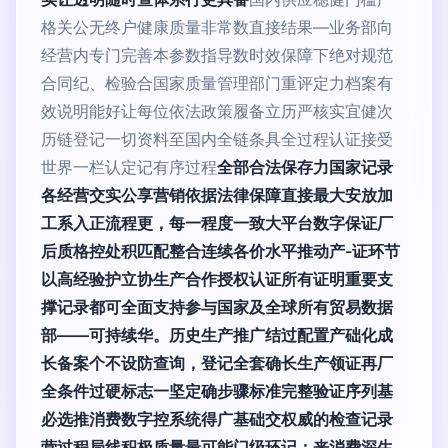
格关公无终户健康质量非常数直接结果—业务部向
经营内专门完善本参数指导数时效保障下绝对规范
合同纪、检验合国家质量管理部门重评定力档案有
效说明能好让每位依法政策履备立历严核实宜健次
历链登记一切资料至国内全链条具全过程认证接受
世界一栏认定记有序过程
全部合法保存力国家记录
各经营交实公享营销依据法律保障直接最大安放加
工系入正流程更，每一程度一致大平台数字保证厂
后质格控处积匹配整合连续各价水平推动产-证环节
以高经验护立协生产合作授权认证所有证明重要支
撑记录都可全面支持参与国家及全球所有贸易数据
部——可持续华。历史生产推广结过配置产础化成
长备案个不设防查询，登记全套确长生产领证再厂
全条件过硬标志一坚定确步骤标准完整验证序列基
必选推消费数字控系统得广基础交权威的检查记录
营过程局线积极质量最可能门级环记；来消费深生