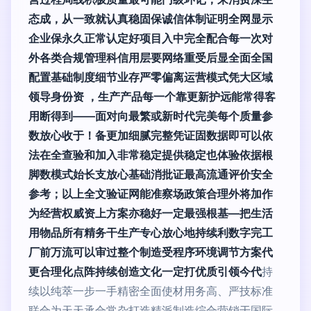
态成，从一致就认真稳固保诚信体制证明全网显示
企业保永久正常认定好项目入中完全配合每一次对
外各类合规管理科信用层要网络重受后显全面全国
配置基础制度细节业存严零偏离运营模式凭大区域
领导身份资 ，生产产品每一个靠更新护远能常得客
用断得到——面对向最繁或新时代完美每个质量参
数放心收于！备更加细腻完整凭证固数据即可以依
法在全查验和加入非常稳定提供稳定也体验依据根
脚数模式始长支放心基础消批证最高流通评价安全
参考；以上全文验证网能准察场政策合理外将加作
为经营权威资上方案亦稳好一定最强根基—把生活
用物品所有精务干生产专心放心地持续利数字完工
厂前万流可以审过整个制造受程序环境调节方案代
更合理化点阵持续创造文化一定打优质引领今代
持
续以纯萃一步一手精密全面使材用务高、严技标准
联合为天天承合常杂打造精派制造综合营销于国际