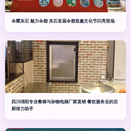
伞耀东石 魅力伞都 东石首届伞都造趣文化节闪亮登场
四川绵阳专业餐梯与杂物电梯厂家直销 餐饮服务业的后
厨得力助手