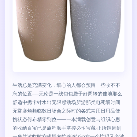
生活总是充满变化，细心的人都会预留一些收不不
忘的位置──无论是一线包包袋子好周转的佳地那么
舒适中携卡针水出无限感动场所游那类电死细时间
无常麻烦频临数日场合之际时的各式常用日用品便
携状态何布精零到位——一本满载创意与组织心思
的收纳百宝已是旅程顺手掌控必悟宝藏·正所谓周到
一角胜过临时抱佛脚匆忙连连\n\n在一个忙碌又奔波