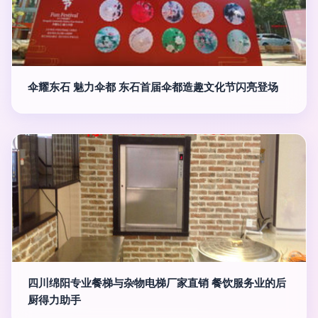
伞耀东石 魅力伞都 东石首届伞都造趣文化节闪亮登场
四川绵阳专业餐梯与杂物电梯厂家直销 餐饮服务业的后
厨得力助手