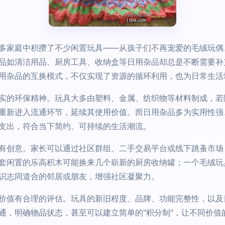
多家庭中积攒了不少闲置玩具——从孩子们不再宠爱的毛绒玩偶
品如清洁用品、厨房工具、收纳盒等日用杂品却总是不断需要补充
用杂品的互换模式，不仅实现了资源的循环利用，也为日常生活
实的环保精神。玩具大多由塑料、金属、纺织物等材料制成，若
重新进入流通环节，延续其使用价值。而日用杂品多为实用性强
支出，符合当下简约、可持续的生活潮流。
有创意。家长可以通过社区群组、二手交易平台或线下跳蚤市场
套闲置的乐高积木可能换来几个崭新的厨房收纳罐；一个毛绒玩
识志同道合的邻居或朋友，增强社区凝聚力。
价值有合理的评估。玩具的新旧程度、品牌、功能完整性，以及
通，明确物品状态，甚至可以建立简单的"积分制"，让不同价值