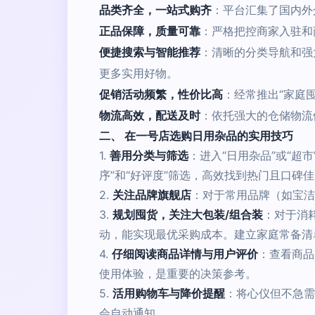
品类齐全，一站式购齐
：平台汇集了国内外
正品保障，质量可靠
：严格把控商家入驻和
便捷搜索与智能推荐
：清晰的分类导航和强
更多实用好物。
促销活动频繁，性价比高
：经常推出“家庭
物流高效，配送及时
：依托强大的仓储物流
二、 在一号店选购日用杂品的实用技巧
1.
善用分类与筛选
：进入“日用杂品”或“超
序”和“好评度”筛选，高效找到热门且口碑
2.
关注品牌旗舰店
：对于常用品牌（如宝洁
3.
规划囤货，关注大包装/组合装
：对于消
动，能实现最优采购成本。建立家庭常备清
4.
仔细阅读商品详情与用户评价
：查看商品
使用体验，是重要的决策参考。
5.
活用购物车与降价提醒
：将心仪但不急需
会自动通知。