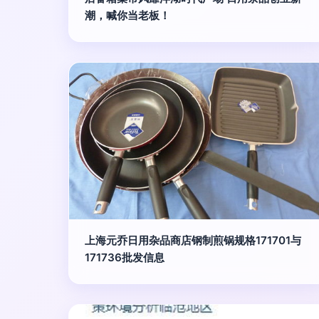
潮，喊你当老板！
上海元乔日用杂品商店钢制煎锅规格171701与
171736批发信息