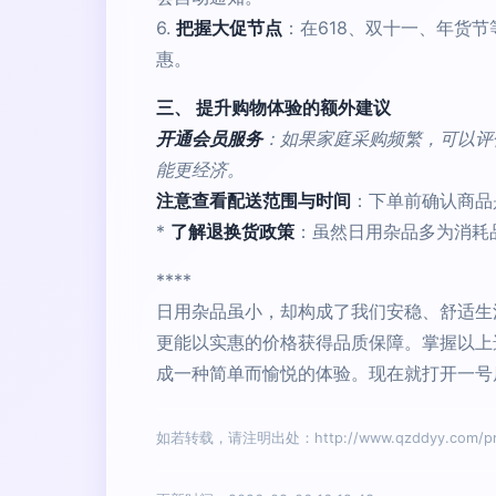
6.
把握大促节点
：在618、双十一、年货
惠。
三、 提升购物体验的额外建议
开通会员服务
：如果家庭采购频繁，可以评
能更经济。
注意查看配送范围与时间
：下单前确认商品
*
了解退换货政策
：虽然日用杂品多为消耗
****
日用杂品虽小，却构成了我们安稳、舒适生
更能以实惠的价格获得品质保障。掌握以上
成一种简单而愉悦的体验。现在就打开一号
如若转载，请注明出处：http://www.qzddyy.com/prod