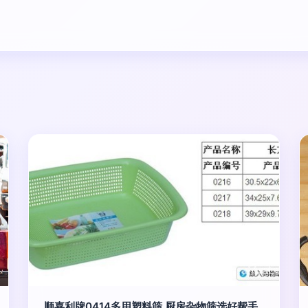
顺嘉利牌0414多用塑料筛 厨房杂物筛选好帮手